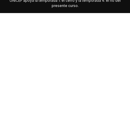
UNICEF apoya la temporada 1: el cerro y la temporada 4: el río del
presente curso.