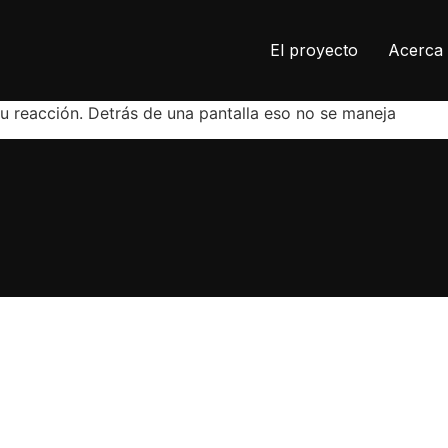
El proyecto
Acerca 
 reacción. Detrás de una pantalla eso no se maneja