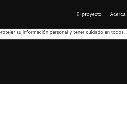
El proyecto
Acerca 
protejer su información personal y tener cuidado en todos.