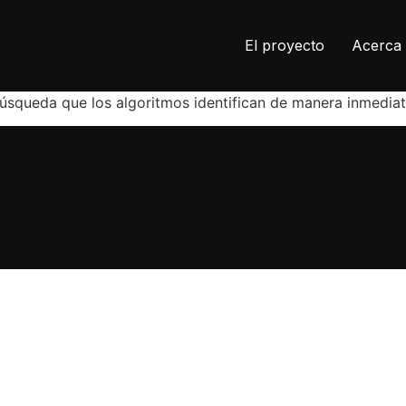
El proyecto
Acerca 
búsqueda que los algoritmos identifican de manera inmedi